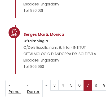
Escaldes-Engordany
Tel: 870 031
Bergés Marti, Mònica
Oftalmologia
C/Dels Escalls, núm. 9, 1r 1a - INTITUT
OFTALMOLÒGIC D'ANDORRA DR. SOLDEVILA
Escaldes-Engordany
Tel: 806 960
…
Primera
«
Pàgina
‹
Page
3
Page
4
Page
5
Page
6
Pàgina
7
Page
8
P
9
PAGINACIÓ
pàgina
Primer
anterior
Darrer
actual