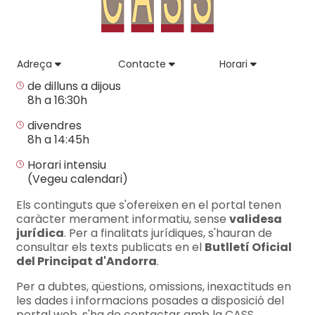
Adreça
Contacte
Horari
de dilluns a dijous
8h a 16:30h
divendres
8h a 14:45h
Horari intensiu
(Vegeu calendari)
Els continguts que s'ofereixen en el portal tenen
caràcter merament informatiu, sense
validesa
jurídica
. Per a finalitats jurídiques, s'hauran de
consultar els texts publicats en el
Butlletí Oficial
del Principat d'Andorra
.
Per a dubtes, qüestions, omissions, inexactituds en
les dades i informacions posades a disposició del
portal web, s'ha de contactar amb la CASS.