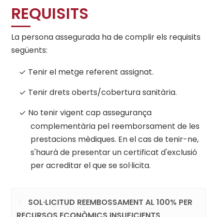
REQUISITS
La persona assegurada ha de complir els requisits
següents:
Tenir el metge referent assignat.
Tenir drets oberts/cobertura sanitària.
No tenir vigent cap assegurança
complementària pel reemborsament de les
prestacions mèdiques. En el cas de tenir-ne,
s'haurà de presentar un certificat d'exclusió
per acreditar el que se sol·licita.
Previous
Next
SOL·LICITUD REEMBOSSAMENT AL 100% PER
RECURSOS ECONÒMICS INSUFICIENTS