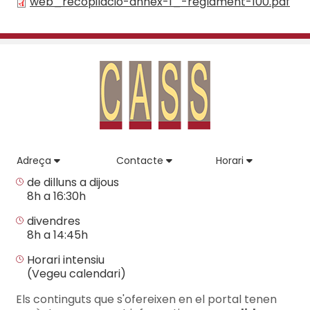
web_recopilacio-annex-1_-reglament-100.pdf
Adreça
Contacte
Horari
de dilluns a dijous
8h a 16:30h
divendres
8h a 14:45h
Horari intensiu
(Vegeu calendari)
Els continguts que s'ofereixen en el portal tenen