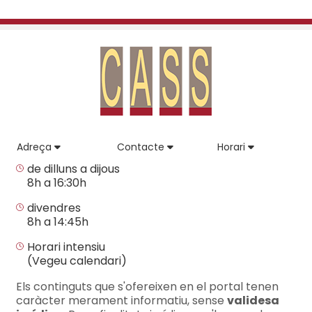
Adreça
Contacte
Horari
de dilluns a dijous
8h a 16:30h
divendres
8h a 14:45h
Horari intensiu
(Vegeu calendari)
Els continguts que s'ofereixen en el portal tenen
caràcter merament informatiu, sense
validesa