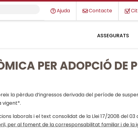
Ajuda
Contacte
Ci
ASSEGURATS
ÒMICA PER ADOPCIÓ DE 
eix la pèrdua d’ingressos derivada del període de suspen
 vigent*.
ions laborals i el text consolidat de la Llei 17/2008 del 03
bril, per al foment de la corresponsabilitat familiar i de la