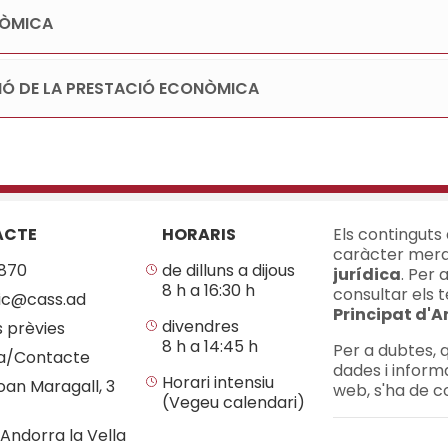
NÒMICA
IÓ DE LA PRESTACIÓ ECONÒMICA
ACTE
HORARIS
Els continguts
caràcter mera
870
de dilluns a dijous
jurídica
. Per 
8 h a 16:30 h
consultar els t
ic@cass.ad
Principat d'
divendres
s prèvies
8 h a 14:45 h
Per a dubtes, q
a/Contacte
dades i inform
Horari intensiu
oan Maragall, 3
web, s'ha de c
(Vegeu calendari)
Andorra la Vella