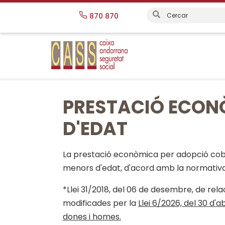
Vés
870 870
al
contingut
PRESTACIÓ ECON
D'EDAT
La prestació econòmica per adopció cobr
menors d'edat, d'acord amb la normativa
*Llei 31/2018, del 06 de desembre, de relac
modificades per la
Llei 6/2026, del 30 d'a
dones i homes.