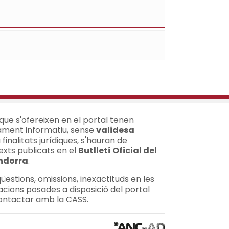
 que s'ofereixen en el portal tenen
ment informatiu, sense
validesa
a finalitats jurídiques, s'hauran de
exts publicats en el
Butlletí Oficial del
Andorra
.
üestions, omissions, inexactituds en les
acions posades a disposició del portal
ontactar amb la CASS.