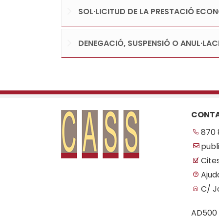
SOL·LICITUD DE LA PRESTACIÓ ECO
DENEGACIÓ, SUSPENSIÓ O ANUL·LAC
CONT
870 
publ
Cite
Ajud
C/ J
AD500 