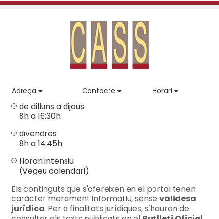
Adreça
Contacte
Horari
de dilluns a dijous
8h a 16:30h
divendres
8h a 14:45h
Horari intensiu
(Vegeu calendari)
Els continguts que s'ofereixen en el portal tenen
caràcter merament informatiu, sense
validesa
jurídica
. Per a finalitats jurídiques, s'hauran de
consultar els texts publicats en el
Butlletí Oficial