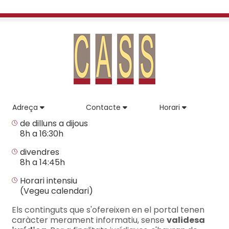
Adreça
Contacte
Horari
de dilluns a dijous
8h a 16:30h
divendres
8h a 14:45h
Horari intensiu
(Vegeu calendari)
Els continguts que s'ofereixen en el portal tenen
caràcter merament informatiu, sense
validesa