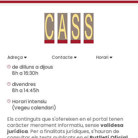
Adreça
Contacte
Horari
de dilluns a dijous
8h a 16:30h
divendres
8h a 14:45h
Horari intensiu
(Vegeu calendari)
Els continguts que s'ofereixen en el portal tenen
caràcter merament informatiu, sense
validesa
jurídica
. Per a finalitats jurídiques, s'hauran de
consultar els texts publicats en el
Butlletí Oficial