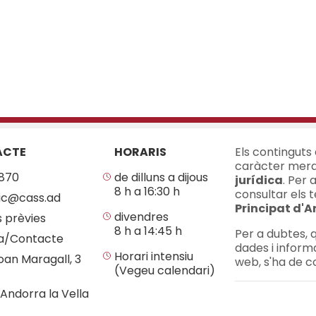
ACTE
HORARIS
Els continguts
caràcter mera
870
de dilluns a dijous
jurídica
. Per 
8 h a 16:30 h
consultar els t
ic@cass.ad
Principat d'
divendres
s prèvies
8 h a 14:45 h
Per a dubtes, q
a/Contacte
dades i inform
Horari intensiu
oan Maragall, 3
web, s'ha de c
(Vegeu calendari)
Andorra la Vella