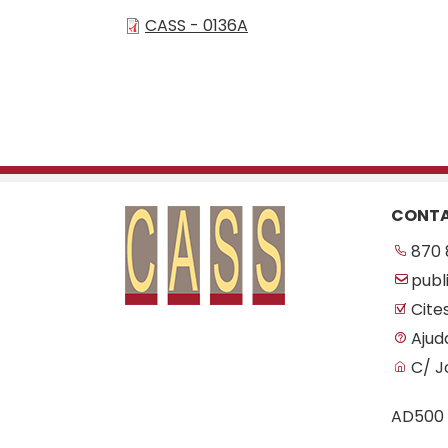
CASS - 0136A
CONT
870 
publ
Cite
Ajud
C/ J
AD500 