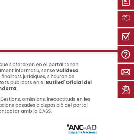
 que s'ofereixen en el portal tenen
ment informatiu, sense
validesa
a finalitats jurídiques, s'hauran de
exts publicats en el
Butlletí Oficial del
Andorra
.
B
üestions, omissions, inexactituds en les
acions posades a disposició del portal
ontactar amb la CASS.