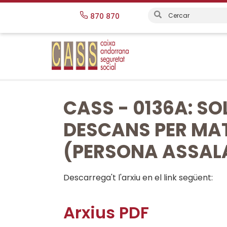
Vés
870 870
al
contingut
CASS - 0136A: SO
DESCANS PER MAT
(PERSONA ASSALA
Descarrega't l'arxiu en el link següent:
Arxius PDF