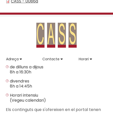
CASS - 0086a
Adreça
Contacte
Horari
de dilluns a dijous
8h a 16:30h
divendres
8h a 14:45h
Horari intensiu
(Vegeu calendari)
Els continguts que s'ofereixen en el portal tenen