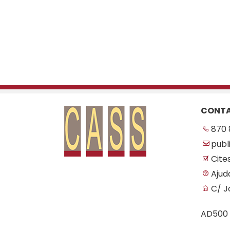
CONT
870 
publ
Cite
Ajud
C/ J
AD500 