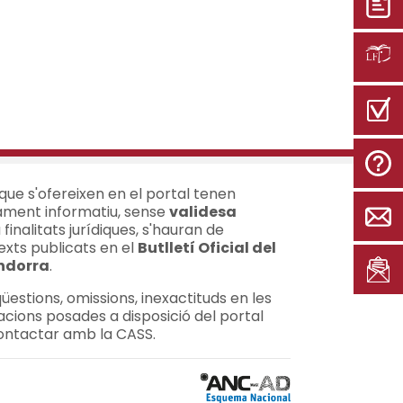
 que s'ofereixen en el portal tenen
ment informatiu, sense
validesa
a finalitats jurídiques, s'hauran de
exts publicats en el
Butlletí Oficial del
Andorra
.
B
üestions, omissions, inexactituds en les
acions posades a disposició del portal
ontactar amb la CASS.