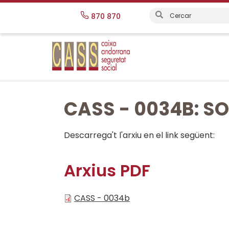
Vés
870 870
al
contingut
CASS - 0034B: S
Descarrega't l'arxiu en el link següent:
Arxius PDF
CASS - 0034b