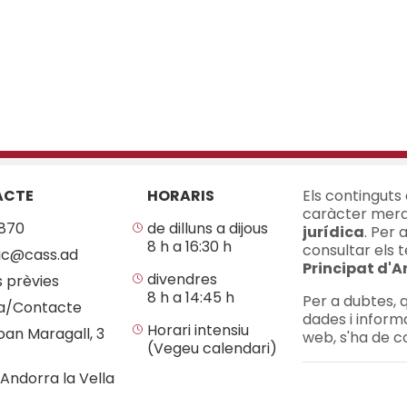
ACTE
HORARIS
Els continguts
caràcter mera
870
de dilluns a dijous
jurídica
. Per 
8 h a 16:30 h
consultar els t
ic@cass.ad
Principat d'
divendres
s prèvies
8 h a 14:45 h
Per a dubtes, q
a/Contacte
dades i inform
Horari intensiu
oan Maragall, 3
web, s'ha de c
(Vegeu calendari)
Andorra la Vella